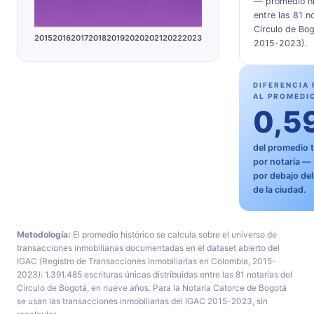
— promedio hi
entre las 81 n
Círculo de Bo
2015
2016
2017
2018
2019
2020
2021
2022
2023
2015-2023).
DIFERENCIA
AL PROMEDI
0,5
del promedio 
por notaría — 
por debajo de
de la ciudad.
Metodología:
El promedio histórico se calcula sobre el universo de
transacciones inmobiliarias documentadas en el dataset abierto del
IGAC (Registro de Transacciones Inmobiliarias en Colombia, 2015-
2023): 1.391.485 escrituras únicas distribuidas entre las 81 notarías del
Círculo de Bogotá, en nueve años. Para la Notaría Catorce de Bogotá
se usan las transacciones inmobiliarias del IGAC 2015-2023, sin