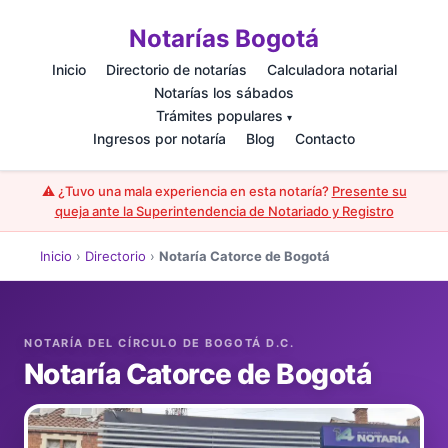
Notarías Bogotá
Inicio
Directorio de notarías
Calculadora notarial
Notarías los sábados
Trámites populares
▾
Ingresos por notaría
Blog
Contacto
⚠️ ¿Tuvo una mala experiencia en esta notaría?
Presente su
queja ante la Superintendencia de Notariado y Registro
Inicio
›
Directorio
›
Notaría Catorce de Bogotá
Notaría Catorce de Bogotá