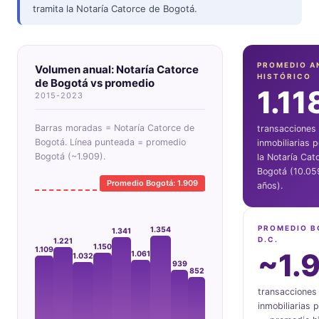
tramita la Notaría Catorce de Bogotá.
PROMEDIO A
Volumen anual: Notaría Catorce
HISTÓRICO
de Bogotá vs promedio
1.11
2015-2023
Barras moradas = Notaría Catorce de
transacciones
Bogotá. Línea punteada = promedio
inmobiliarias 
Bogotá (~1.909).
la Notaría Cat
Bogotá (10.05
Promedio Bogotá: 1.909
años).
PROMEDIO 
1.354
1.341
D.C.
1.221
1.150
1.109
~1.
1.061
1.032
939
852
transacciones
inmobiliarias p