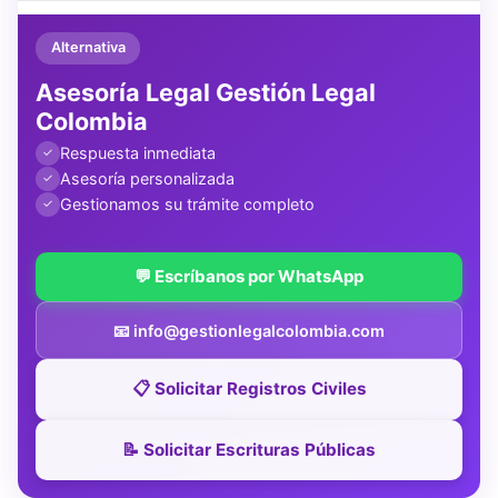
Alternativa
Asesoría Legal Gestión Legal
Colombia
Respuesta inmediata
✓
Asesoría personalizada
✓
Gestionamos su trámite completo
✓
💬 Escríbanos por WhatsApp
📧 info@gestionlegalcolombia.com
📋 Solicitar Registros Civiles
📝 Solicitar Escrituras Públicas