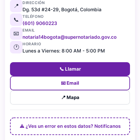
DIRECCIÓN
📍
Dg. 53d #24-29, Bogotá, Colombia
TELÉFONO
📞
(601) 9060223
EMAIL
📧
notaria14bogota@supernotariado.gov.co
HORARIO
🕐
Lunes a Viernes: 8:00 AM - 5:00 PM
📞 Llamar
📧 Email
📍 Mapa
⚠️ ¿Ves un error en estos datos? Notifícanos