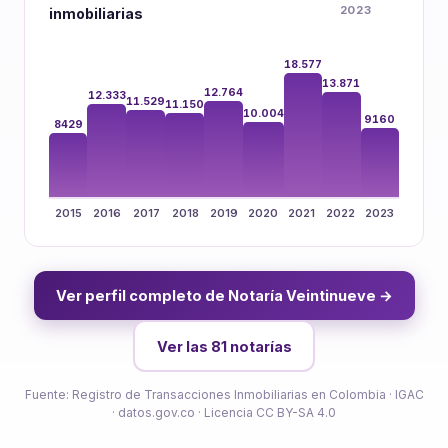
2023
inmobiliarias
18.577
13.871
12.764
12.333
11.529
11.150
10.004
9160
8429
2015
2016
2017
2018
2019
2020
2021
2022
2023
Ver perfil completo de Notaría Veintinueve →
Ver las 81 notarías
Fuente: Registro de Transacciones Inmobiliarias en Colombia · IGAC
· datos.gov.co · Licencia CC BY-SA 4.0