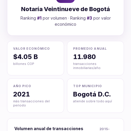
Notaría Veintinueve de Bogotá
Ranking
#1
por volumen · Ranking
#3
por valor
económico
VALOR ECONÓMICO
PROMEDIO ANUAL
$4.05 B
11.980
billones COP
transacciones
inmobiliarias/año
AÑO PICO
TOP MUNICIPIO
2021
Bogotá D.C.
más transacciones del
atiende sobre todo aquí
periodo
Volumen anual de transacciones
2015-