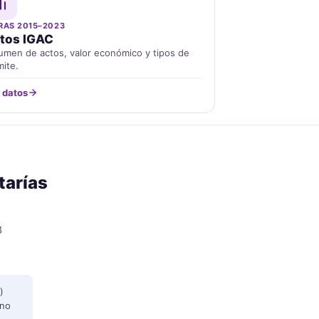
RAS 2015–2023
tos IGAC
umen de actos, valor económico y tipos de
mite.
 datos
tarías
3
)
 no