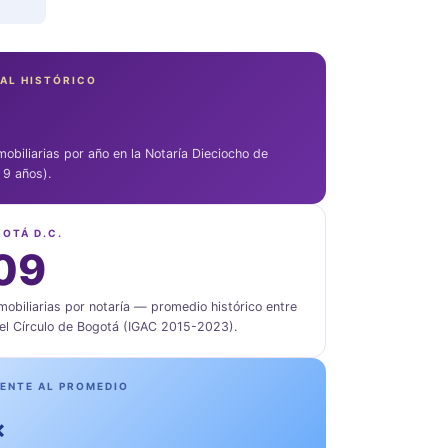
AL HISTÓRICO
1
mobiliarias por año en la Notaría Dieciocho de
 9 años).
OTÁ D.C.
09
mobiliarias por notaría — promedio histórico entre
del Círculo de Bogotá (IGAC 2015-2023).
RENTE AL PROMEDIO
×