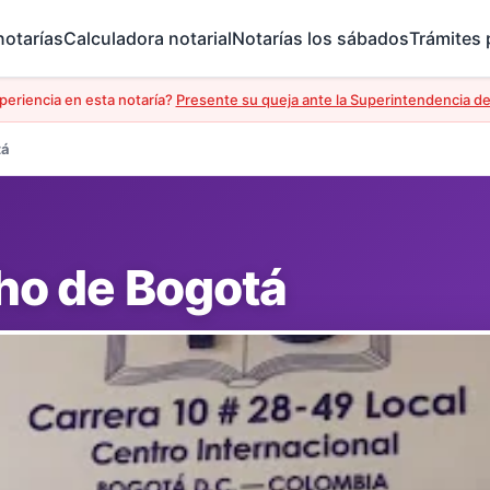
notarías
Calculadora notarial
Notarías los sábados
Trámites
periencia en esta notaría?
Presente su queja ante la Superintendencia de
tá
cho de Bogotá