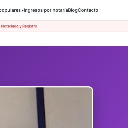
 populares
Ingresos por notaría
Blog
Contacto
▾
 Notariado y Registro