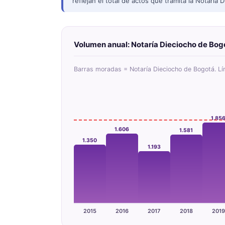
reflejan el total de actos que tramita la Notaría
Volumen anual: Notaría Dieciocho de Bog
Barras moradas = Notaría Dieciocho de Bogotá. L
1.85
1.606
1.581
1.350
1.193
2015
2016
2017
2018
2019