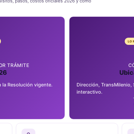
quisitos, pasos, costos oficiales 2026 y cómo
LO
OR TRÁMITE
C
026
Ubic
 la Resolución vigente.
Dirección, TransMilenio,
interactivo.