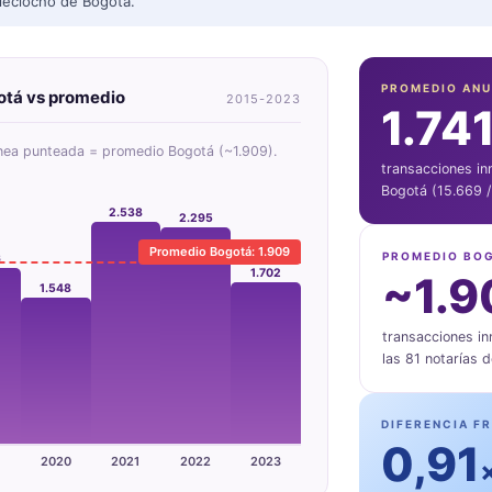
 Dieciocho de Bogotá.
PROMEDIO ANU
otá vs promedio
2015-2023
1.74
ínea punteada = promedio Bogotá (~1.909).
transacciones in
Bogotá (15.669 /
2.538
2.295
Promedio Bogotá: 1.909
PROMEDIO BOG
6
1.702
~1.9
1.548
transacciones in
las 81 notarías 
DIFERENCIA F
0,91
2020
2021
2022
2023