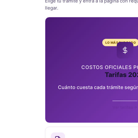
Elige tu trámite y entra a la página con re
llegar.
LO MÁS BUSCADO
COSTOS OFICIALES P
Tarifas 2
Cuánto cuesta cada trámite según
Ver tarifas