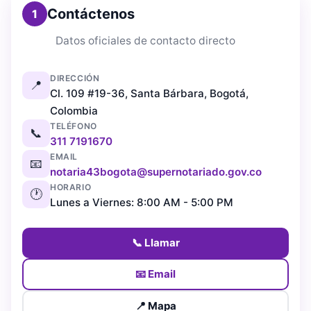
Contáctenos
1
Datos oficiales de contacto directo
DIRECCIÓN
📍
Cl. 109 #19-36, Santa Bárbara, Bogotá,
Colombia
TELÉFONO
📞
311 7191670
EMAIL
📧
notaria43bogota@supernotariado.gov.co
HORARIO
🕐
Lunes a Viernes: 8:00 AM - 5:00 PM
📞 Llamar
📧 Email
📍 Mapa