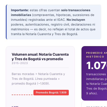
Importante:
estas cifras cuentan
solo transacciones
inmobiliarias
(compraventas, hipotecas, sucesiones de
inmuebles) registradas ante el IGAC.
No incluyen
poderes, autenticaciones, registro civil, declaraciones ni
matrimonios — es decir, no reflejan el total de actos que
tramita la Notaría Cuarenta y Tres de Bogotá.
PROMEDIO A
Volumen anual: Notaría Cuarenta
HISTÓRICO
y Tres de Bogotá vs promedio
1.0
2015-2023
Barras moradas = Notaría Cuarenta y
transacciones
Tres de Bogotá. Línea punteada =
inmobiliarias 
promedio Bogotá (~1.909).
la Notaría Cua
Tres de Bogot
Promedio Bogotá: 1.909
9 años).