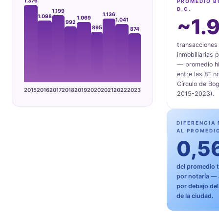
1.376
PROMEDIO 
D.C.
1.199
1.136
1.098
~1.
1.069
1.041
992
895
874
transacciones
inmobiliarias p
— promedio hi
entre las 81 n
Círculo de Bo
2015
2016
2017
2018
2019
2020
2021
2022
2023
2015-2023).
DIFERENCIA
AL PROMEDI
0,5
del promedio 
por notaría — 
por debajo de
de la ciudad.