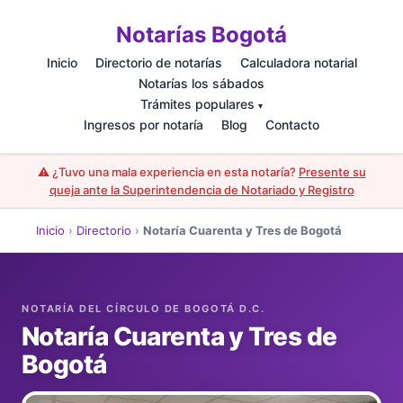
Notarías Bogotá
Inicio
Directorio de notarías
Calculadora notarial
Notarías los sábados
Trámites populares
▾
Ingresos por notaría
Blog
Contacto
⚠️ ¿Tuvo una mala experiencia en esta notaría?
Presente su
queja ante la Superintendencia de Notariado y Registro
Inicio
›
Directorio
›
Notaría Cuarenta y Tres de Bogotá
Notaría Cuarenta y Tres de
Bogotá