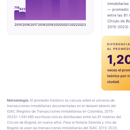
inmobiliarias
719
622
— promedio h
entre las 81 
Círculo de B
2015
2016
2017
2018
2019
2020
2021
2022
2023
2015-2023).
DIFERENCI
AL PROMED
1,2
veces el pro
teórico por n
ciudad.
Metodología:
El promedio histórico se calcula sobre el universo de
transacciones inmobiliarias documentadas en el dataset abierto del
IGAC (Registro de Transacciones Inmobiliarias en Colombia, 2015-
2023): 1.391.485 escrituras únicas distribuidas entre las 81 notarías del
Círculo de Bogotá, en nueve años. Para la Notaría Setenta y Uno de
Bogotá se usan las transacciones inmobiliarias del IGAC 2015-2023,