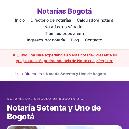
Notarías Bogotá
Inicio
Directorio de notarías
Calculadora notarial
Notarías los sábados
Trámites populares
▾
Ingresos por notaría
Blog
Contacto
⚠️ ¿Tuvo una mala experiencia en esta notaría?
Presente su
queja ante la Superintendencia de Notariado y Registro
Inicio
›
Directorio
›
Notaría Setenta y Uno de Bogotá
Notaría Setenta y Uno de
Bogotá