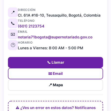
DIRECCIÓN
📍
Cl. 61A #16-10, Teusaquillo, Bogotá, Colombia
TELÉFONO
📞
(601) 2123754
EMAIL
📧
notaria71bogota@supernotariado.gov.co
HORARIO
🕐
Lunes a Viernes: 8:00 AM - 5:00 PM
📞 Llamar
📧 Email
📍 Mapa
⚠️ ¿Ves un error en estos datos? Notifícanos