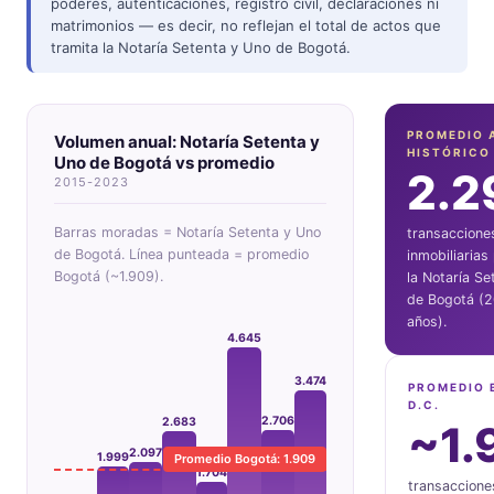
poderes, autenticaciones, registro civil, declaraciones ni
matrimonios — es decir, no reflejan el total de actos que
tramita la Notaría Setenta y Uno de Bogotá.
PROMEDIO 
Volumen anual: Notaría Setenta y
HISTÓRICO
Uno de Bogotá vs promedio
2.2
2015-2023
Barras moradas = Notaría Setenta y Uno
transaccione
de Bogotá. Línea punteada = promedio
inmobiliarias
Bogotá (~1.909).
la Notaría Se
de Bogotá (2
años).
4.645
3.474
PROMEDIO 
D.C.
2.706
2.683
~1.
2.097
1.999
Promedio Bogotá: 1.909
1.704
transaccione