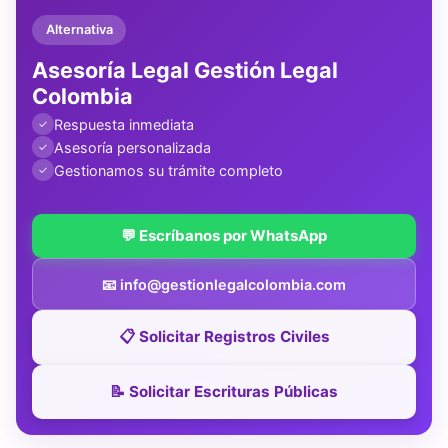
Alternativa
Asesoría Legal Gestión Legal
Colombia
Respuesta inmediata
✓
Asesoría personalizada
✓
Gestionamos su trámite completo
✓
💬 Escríbanos por WhatsApp
📧 info@gestionlegalcolombia.com
📋 Solicitar Registros Civiles
📝 Solicitar Escrituras Públicas