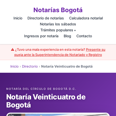
Notarías Bogotá
Inicio
Directorio de notarías
Calculadora notarial
Notarías los sábados
Trámites populares
▾
Ingresos por notaría
Blog
Contacto
⚠️ ¿Tuvo una mala experiencia en esta notaría?
Presente su
queja ante la Superintendencia de Notariado y Registro
Inicio
›
Directorio
›
Notaría Veinticuatro de Bogotá
Notaría Veinticuatro de
Bogotá