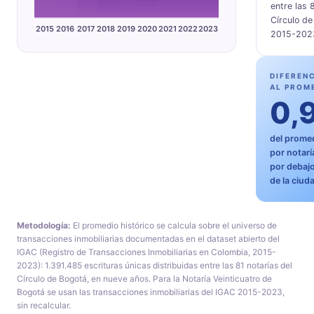
entre las 
Círculo d
2015
2016
2017
2018
2019
2020
2021
2022
2023
2015-202
DIFEREN
AL PROM
0,
del promed
por notarí
por debaj
de la ciud
Metodología:
El promedio histórico se calcula sobre el universo de
transacciones inmobiliarias documentadas en el dataset abierto del
IGAC (Registro de Transacciones Inmobiliarias en Colombia, 2015-
2023): 1.391.485 escrituras únicas distribuidas entre las 81 notarías del
Círculo de Bogotá, en nueve años. Para la Notaría Veinticuatro de
Bogotá se usan las transacciones inmobiliarias del IGAC 2015-2023,
sin recalcular.