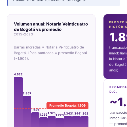
PROMEDI
Volumen anual: Notaría Veinticuatro
HISTÓRI
de Bogotá vs promedio
1.
2015-2023
Barras moradas = Notaría Veinticuatro de
transacci
Bogotá. Línea punteada = promedio Bogotá
inmobiliar
(~1.909).
la Notaría 
de Bogotá 
años).
4.622
PROMEDI
D.C.
2.857
~1
Promedio Bogotá: 1.909
1.626
transacci
1.373
1.362
1.343
1.344
1.263
1.223
inmobiliar
— promedi