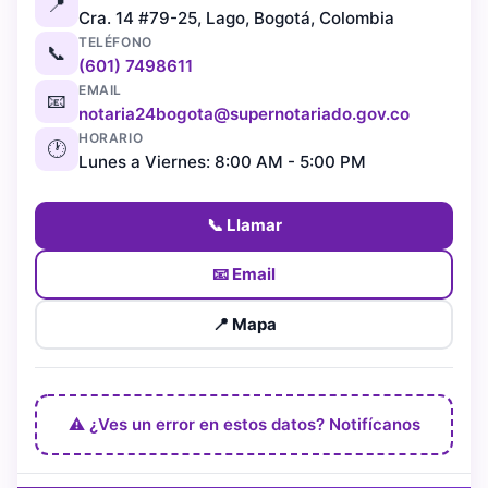
📍
Cra. 14 #79-25, Lago, Bogotá, Colombia
TELÉFONO
📞
(601) 7498611
EMAIL
📧
notaria24bogota@supernotariado.gov.co
HORARIO
🕐
Lunes a Viernes: 8:00 AM - 5:00 PM
📞 Llamar
📧 Email
📍 Mapa
⚠️ ¿Ves un error en estos datos? Notifícanos