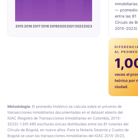
inmobiliarias
— promedio 
entre las 81 
Círculo de 
2015
2016
2017
2018
2019
2020
2021
2022
2023
2015-2023)
DIFERENCI
AL PROMED
1,0
veces el pr
teórico por n
ciudad.
Metodología:
El promedio histórico se calcula sobre el universo de
transacciones inmobiliarias documentadas en el dataset abierto del
IGAC (Registro de Transacciones Inmobiliarias en Colombia, 2015-
2023): 1.391.485 escrituras únicas distribuidas entre las 81 notarías del
Círculo de Bogotá, en nueve años. Para la Notaría Sesenta y Cuatro de
Bogotá se usan las transacciones inmobiliarias del IGAC 2015-2023,