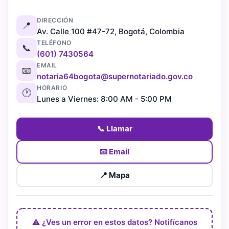
DIRECCIÓN
📍
Av. Calle 100 #47-72, Bogotá, Colombia
TELÉFONO
📞
(601) 7430564
EMAIL
📧
notaria64bogota@supernotariado.gov.co
HORARIO
🕐
Lunes a Viernes: 8:00 AM - 5:00 PM
📞 Llamar
📧 Email
📍 Mapa
⚠️ ¿Ves un error en estos datos? Notifícanos