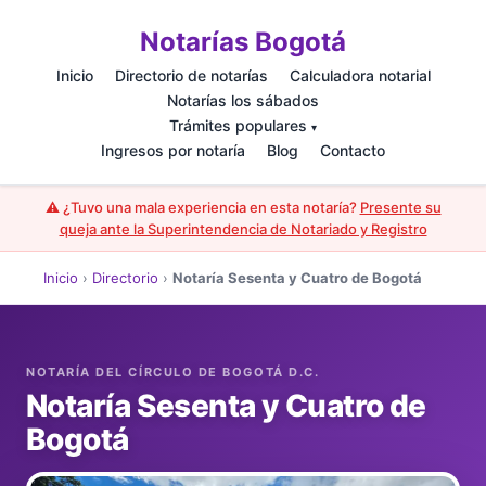
Notarías Bogotá
Inicio
Directorio de notarías
Calculadora notarial
Notarías los sábados
Trámites populares
▾
Ingresos por notaría
Blog
Contacto
⚠️ ¿Tuvo una mala experiencia en esta notaría?
Presente su
queja ante la Superintendencia de Notariado y Registro
Inicio
›
Directorio
›
Notaría Sesenta y Cuatro de Bogotá
Notaría Sesenta y Cuatro de
Bogotá