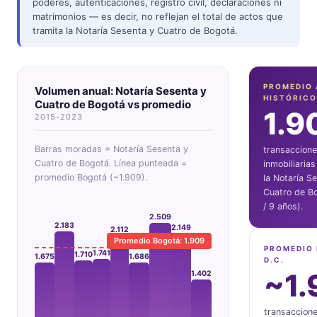
poderes, autenticaciones, registro civil, declaraciones ni
matrimonios — es decir, no reflejan el total de actos que
tramita la Notaría Sesenta y Cuatro de Bogotá.
PROMEDIO 
Volumen anual: Notaría Sesenta y
HISTÓRICO
Cuatro de Bogotá vs promedio
1.9
2015-2023
Barras moradas = Notaría Sesenta y
transaccion
Cuatro de Bogotá. Línea punteada =
inmobiliaria
promedio Bogotá (~1.909).
la Notaría S
Cuatro de Bo
/ 9 años).
2.509
2.183
2.149
2.112
Promedio Bogotá: 1.909
PROMEDIO
1.741
1.710
1.686
1.675
D.C.
~1.
1.402
transaccion