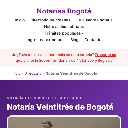
Notarías Bogotá
Inicio
Directorio de notarías
Calculadora notarial
Notarías los sábados
Trámites populares
▾
Ingresos por notaría
Blog
Contacto
⚠️ ¿Tuvo una mala experiencia en esta notaría?
Presente su
queja ante la Superintendencia de Notariado y Registro
Inicio
›
Directorio
›
Notaría Veintitrés de Bogotá
Notaría Veintitrés de Bogotá