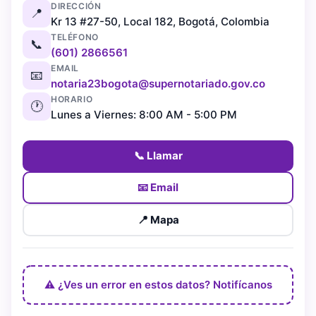
DIRECCIÓN
📍
Kr 13 #27-50, Local 182, Bogotá, Colombia
TELÉFONO
📞
(601) 2866561
EMAIL
📧
notaria23bogota@supernotariado.gov.co
HORARIO
🕐
Lunes a Viernes: 8:00 AM - 5:00 PM
📞 Llamar
📧 Email
📍 Mapa
⚠️ ¿Ves un error en estos datos? Notifícanos