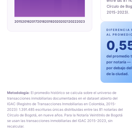
entre las 81 n
Círculo de Bo
2015-2023).
2015
2016
2017
2018
2019
2020
2021
2022
2023
DIFERENCIA
AL PROMEDI
0,5
del promedio 
por notaría — 
por debajo de
de la ciudad.
Metodología:
El promedio histórico se calcula sobre el universo de
transacciones inmobiliarias documentadas en el dataset abierto del
IGAC (Registro de Transacciones Inmobiliarias en Colombia, 2015-
2023): 1.391.485 escrituras únicas distribuidas entre las 81 notarías del
Círculo de Bogotá, en nueve años. Para la Notaría Veintitrés de Bogotá
se usan las transacciones inmobiliarias del IGAC 2015-2023, sin
recalcular.