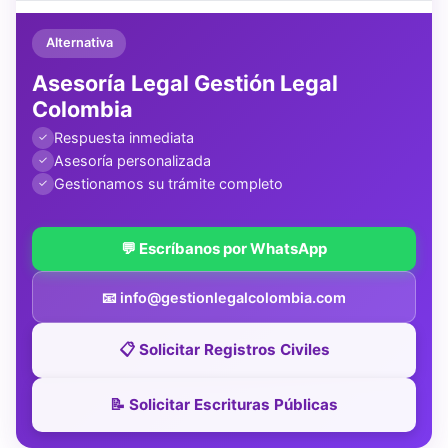
Alternativa
Asesoría Legal Gestión Legal
Colombia
Respuesta inmediata
✓
Asesoría personalizada
✓
Gestionamos su trámite completo
✓
💬 Escríbanos por WhatsApp
📧 info@gestionlegalcolombia.com
📋 Solicitar Registros Civiles
📝 Solicitar Escrituras Públicas