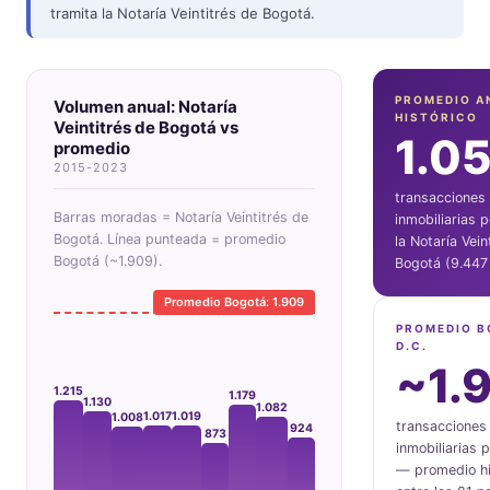
tramita la Notaría Veintitrés de Bogotá.
PROMEDIO A
Volumen anual: Notaría
HISTÓRICO
Veintitrés de Bogotá vs
1.0
promedio
2015-2023
transacciones
Barras moradas = Notaría Veintitrés de
inmobiliarias 
Bogotá. Línea punteada = promedio
la Notaría Vein
Bogotá (~1.909).
Bogotá (9.447 
Promedio Bogotá: 1.909
PROMEDIO 
D.C.
~1.
1.215
1.179
1.130
1.082
1.019
1.017
1.008
transacciones
924
873
inmobiliarias p
— promedio hi