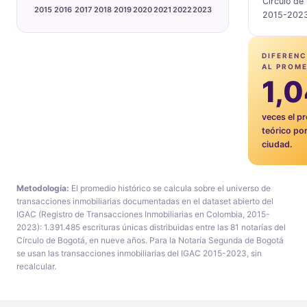
Círculo de
2015
2016
2017
2018
2019
2020
2021
2022
2023
2015-2023
DIFERENC
AL PROM
1,
veces el p
teórico por
ciudad.
Metodología:
El promedio histórico se calcula sobre el universo de
transacciones inmobiliarias documentadas en el dataset abierto del
IGAC (Registro de Transacciones Inmobiliarias en Colombia, 2015-
2023): 1.391.485 escrituras únicas distribuidas entre las 81 notarías del
Círculo de Bogotá, en nueve años. Para la Notaría Segunda de Bogotá
se usan las transacciones inmobiliarias del IGAC 2015-2023, sin
recalcular.