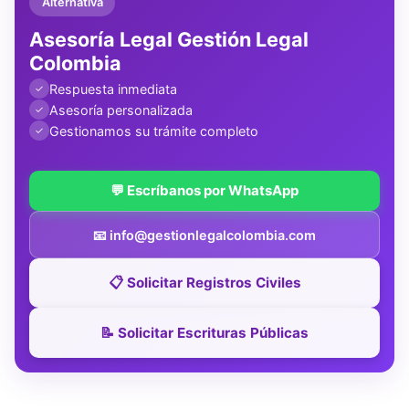
Alternativa
Asesoría Legal Gestión Legal
Colombia
Respuesta inmediata
✓
Asesoría personalizada
✓
Gestionamos su trámite completo
✓
💬 Escríbanos por WhatsApp
📧 info@gestionlegalcolombia.com
📋 Solicitar Registros Civiles
📝 Solicitar Escrituras Públicas