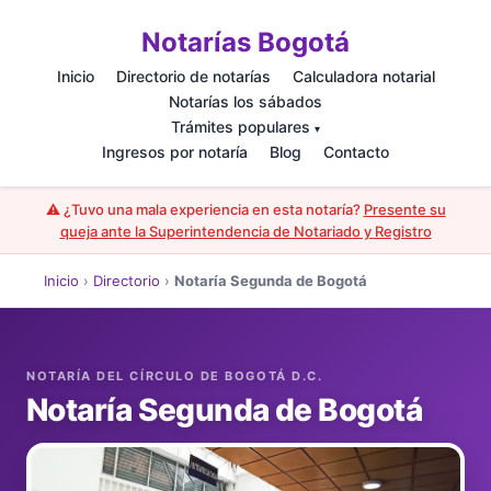
Notarías Bogotá
Inicio
Directorio de notarías
Calculadora notarial
Notarías los sábados
Trámites populares
▾
Ingresos por notaría
Blog
Contacto
⚠️ ¿Tuvo una mala experiencia en esta notaría?
Presente su
queja ante la Superintendencia de Notariado y Registro
Inicio
›
Directorio
›
Notaría Segunda de Bogotá
Notaría Segunda de Bogotá