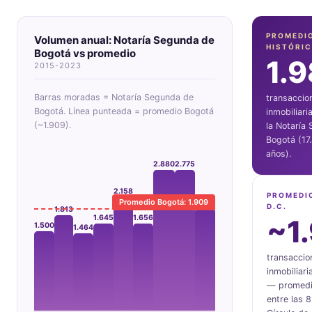
PROMEDI
Volumen anual: Notaría Segunda de
HISTÓRI
Bogotá vs promedio
1.
2015-2023
Barras moradas = Notaría Segunda de
transaccio
Bogotá. Línea punteada = promedio Bogotá
inmobiliari
(~1.909).
la Notaría
Bogotá (17
años).
2.880
2.775
2.158
PROMEDI
Promedio Bogotá: 1.909
1.944
D.C.
1.813
1.656
1.645
~1
1.500
1.464
transaccio
inmobiliari
— promedio
entre las 8