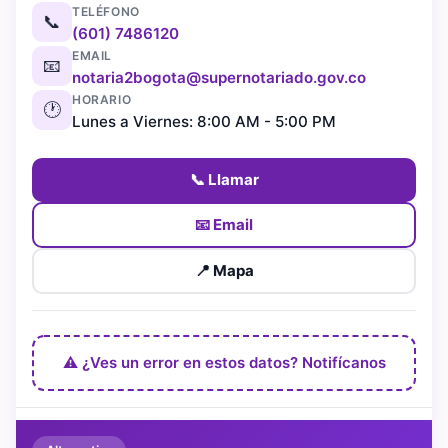
TELÉFONO
📞
(601) 7486120
EMAIL
📧
notaria2bogota@supernotariado.gov.co
HORARIO
🕐
Lunes a Viernes: 8:00 AM - 5:00 PM
📞 Llamar
📧 Email
📍 Mapa
⚠️ ¿Ves un error en estos datos? Notifícanos