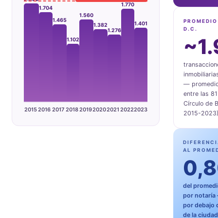
1.770
1.704
1.560
1.465
PROMEDIO
1.401
1.382
D.C.
1.276
~1
1.102
transaccion
inmobiliaria
— promedio 
entre las 81
Círculo de 
2015
2016
2017
2018
2019
2020
2021
2022
2023
2015-2023)
DIFERENCI
AL PROME
0,
del promedi
por notaría
por debajo 
de la ciudad