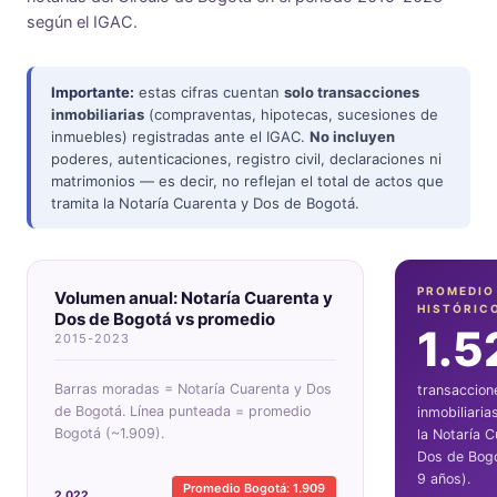
según el IGAC.
Importante:
estas cifras cuentan
solo transacciones
inmobiliarias
(compraventas, hipotecas, sucesiones de
inmuebles) registradas ante el IGAC.
No incluyen
poderes, autenticaciones, registro civil, declaraciones ni
matrimonios — es decir, no reflejan el total de actos que
tramita la Notaría Cuarenta y Dos de Bogotá.
PROMEDIO
Volumen anual: Notaría Cuarenta y
HISTÓRIC
Dos de Bogotá vs promedio
1.5
2015-2023
Barras moradas = Notaría Cuarenta y Dos
transaccion
de Bogotá. Línea punteada = promedio
inmobiliaria
Bogotá (~1.909).
la Notaría C
Dos de Bogo
9 años).
Promedio Bogotá: 1.909
2.022