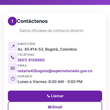
Contáctenos
1
Datos oficiales de contacto directo
DIRECCIÓN
📍
Ac. 85 #14-53, Bogotá, Colombia
TELÉFONO
📞
(601) 9156660
EMAIL
📧
notaria42bogota@supernotariado.gov.co
HORARIO
🕐
Lunes a Viernes: 8:00 AM - 5:00 PM
📞 Llamar
📧 Email