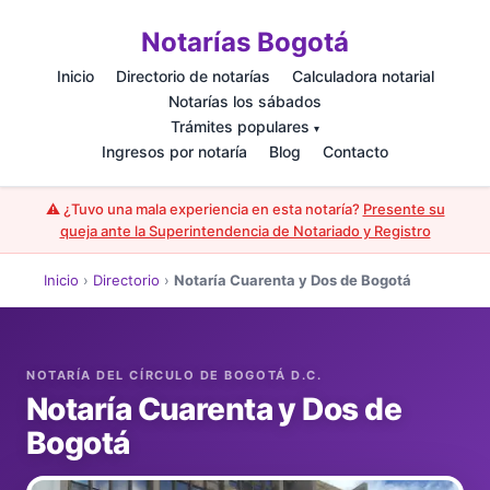
Notarías Bogotá
Inicio
Directorio de notarías
Calculadora notarial
Notarías los sábados
Trámites populares
▾
Ingresos por notaría
Blog
Contacto
⚠️ ¿Tuvo una mala experiencia en esta notaría?
Presente su
queja ante la Superintendencia de Notariado y Registro
Inicio
›
Directorio
›
Notaría Cuarenta y Dos de Bogotá
Notaría Cuarenta y Dos de
Bogotá